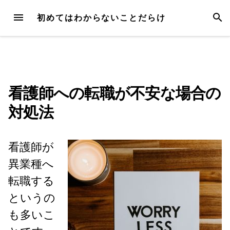
Skip
MENU
SEAR
初めてはわからないことだらけ
to
content
看護師への転職が不安な場合の
対処法
看護師が
異業種へ
転職する
というの
も多いこ