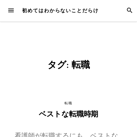
Skip
MENU
SEAR
初めてはわからないことだらけ
to
content
タグ:
転職
転職
ベストな転職時期
看護師が転職するにも、ベストな